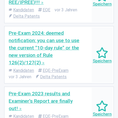
REE/IPREE)!!!
Kandidaten
EQE
vor 3 Jahren
Delta Patents
Pre-Exam 2024: deemed
notification: you can use to use
the current "10-day rule" or the
new version of Rule
126(2)/127(2)
Kandidaten
EQE-PreExam
vor 3 Jahren
Delta Patents
Pre-Exam 2023 results and
Examiner's Report are finally
out!
Kandidaten
EQE-PreExam