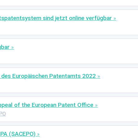
tspatentsystem sind jetzt online verfügbar
gbar
 des Europäischen Patentamts 2022
peal of the European Patent Office
PO
 EPA (SACEPO)