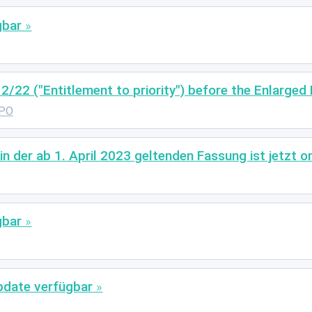
gbar
2/22 ("Entitlement to priority") before the Enlarged
PO
n der ab 1. April 2023 geltenden Fassung ist jetzt o
gbar
Update verfügbar