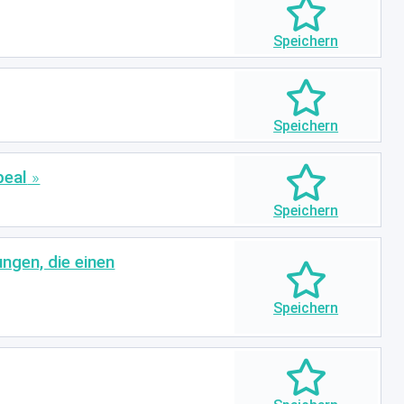
peal
ngen, die einen