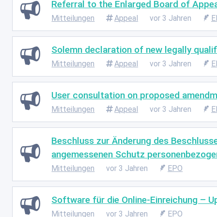
Referral to the Enlarged Board of Appeal
Mitteilungen
Appeal
vor 3 Jahren
E
Solemn declaration of new legally qual
Mitteilungen
Appeal
vor 3 Jahren
E
User consultation on proposed amendme
Mitteilungen
Appeal
vor 3 Jahren
E
Beschluss zur Änderung des Beschlusse
angemessenen Schutz personenbezogen
Mitteilungen
vor 3 Jahren
EPO
Software für die Online-Einreichung – 
Mitteilungen
vor 3 Jahren
EPO